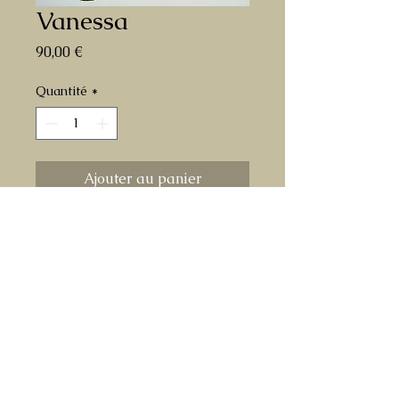
Vanessa
Prix
90,00 €
Quantité
*
Ajouter au panier
dessin original au marqueur sur papier
de Vanessa de the King of Fighters
format A3
livré roulé dans un tube en carton