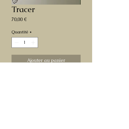
Tracer
Prix
70,00 €
Quantité
*
Ajouter au panier
dessin original à l'encre sur papier de
Tracer de Overwatch
format A3
livré roulé dans un tube en carton