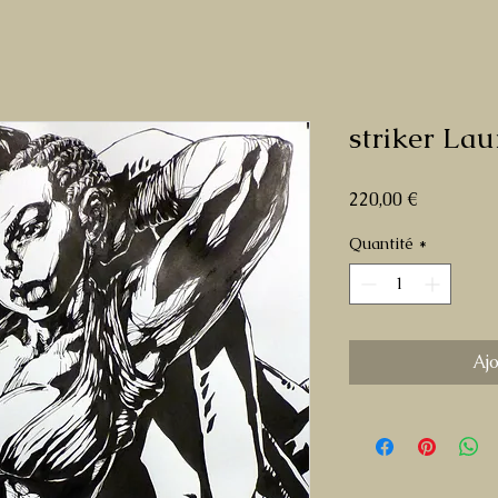
striker La
Prix
220,00 €
Quantité
*
Aj