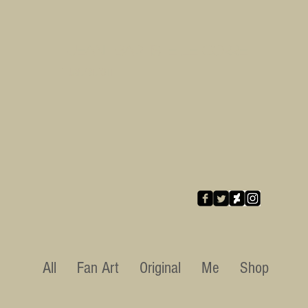
Jean-Baptiste LE CORRE
illustration
All
Fan Art
Original
Me
Shop