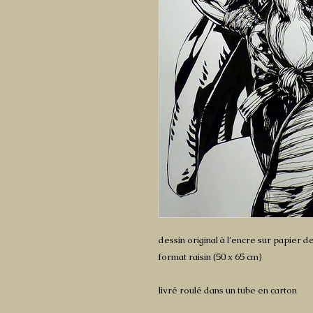
dessin original à l'encre sur papier d
format raisin (50 x 65 cm)
livré roulé dans un tube en carton