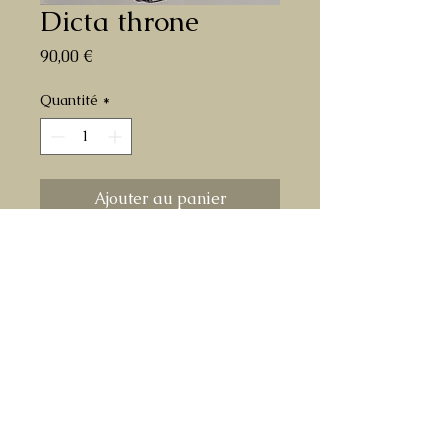
Dicta throne
Prix
90,00 €
Quantité
*
Ajouter au panier
dessin original à l'encre sur papier de
Dictateur de Street Fighter
format A3
livré roulé dans un tube en carton