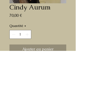
Cindy Aurum
Prix
70,00 €
Quantité
*
Ajouter au panier
dessin original à l'encre et aquarelle sur
papier de Cindy de Final Fantasy
format A3
livré roulé dans un tube en carton